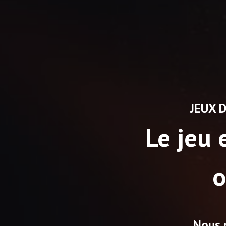
JEUX D
Le jeu 
o
Nous p