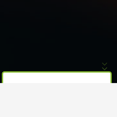
Nos contenus
Consultez nos différents articles,
outils, entrevues et vidéos sur les