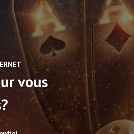
NTERNET
our vous
s?
entiel.