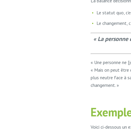
La balance décisionn
Le statut quo, c’e
Le changement, c’
« La personne d
« Une personne ne [jo
« Mais on peut être 
plus neutre face à s
changement. »
Exemple
Voici ci-dessous un e