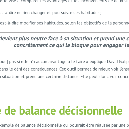
elle vise à comparer les avantages et les inconvénients de deux sit
st-à-dire ne rien changer et poursuivre ses habitudes;
est-à-dire modifier ses habitudes, selon les objectifs de la personn
evient plus neutre face à sa situation et prend une c
concrètement ce qui la bloque pour engager l
ue] pas si elle n’a aucun avantage à le faire » explique David Galip
dans le déni des conséquences. Cet outil permet de mieux voir l’ens
a situation et prend une certaine distance. Elle peut donc voir con
 de balance décisionnelle
xemple de balance décisionnelle qui pourrait être réalisée par une p