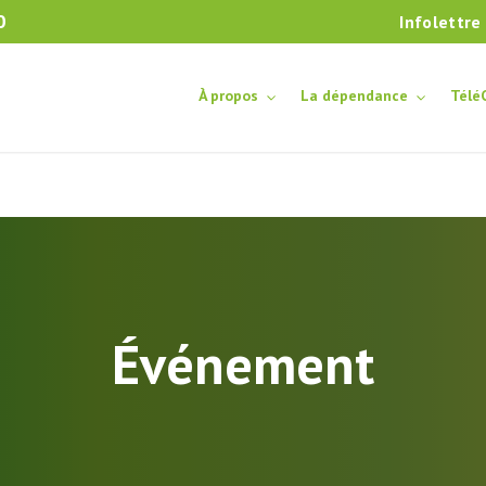
0
Infolettre
À propos
La dépendance
Télé
Événement