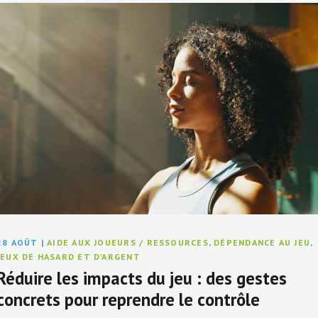
28 AOÛT
|
AIDE AUX JOUEURS / RESSOURCES
,
DÉPENDANCE AU JEU
,
JEUX DE HASARD ET D'ARGENT
Réduire les impacts du jeu : des gestes
concrets pour reprendre le contrôle